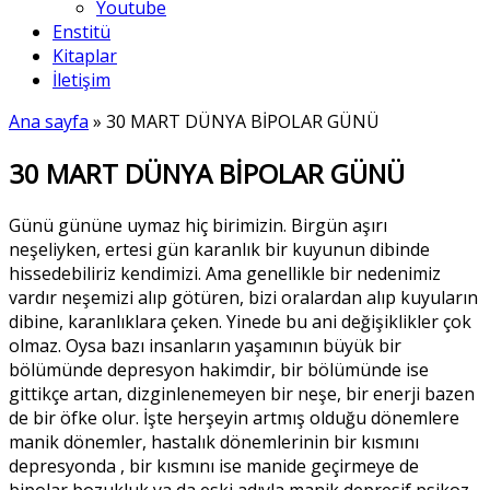
Youtube
Enstitü
Kitaplar
İletişim
Ana sayfa
»
30 MART DÜNYA BİPOLAR GÜNÜ
30 MART DÜNYA BİPOLAR GÜNÜ
Günü gününe uymaz hiç birimizin. Birgün aşırı
neşeliyken, ertesi gün karanlık bir kuyunun dibinde
hissedebiliriz kendimizi. Ama genellikle bir nedenimiz
vardır neşemizi alıp götüren, bizi oralardan alıp kuyuların
dibine, karanlıklara çeken. Yinede bu ani değişiklikler çok
olmaz. Oysa bazı insanların yaşamının büyük bir
bölümünde depresyon hakimdir, bir bölümünde ise
gittikçe artan, dizginlenemeyen bir neşe, bir enerji bazen
de bir öfke olur. İşte herşeyin artmış olduğu dönemlere
manik dönemler, hastalık dönemlerinin bir kısmını
depresyonda , bir kısmını ise manide geçirmeye de
bipolar bozukluk ya da eski adıyla manik depresif psikoz