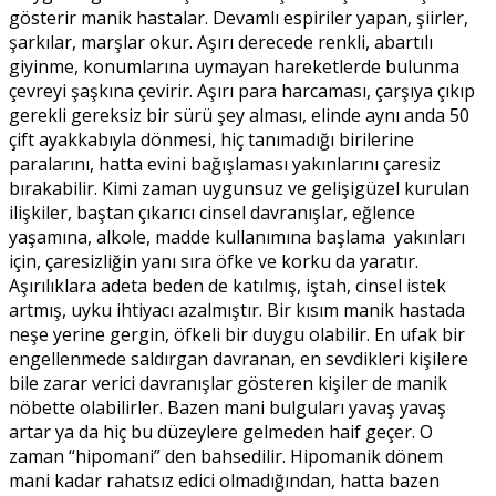
gösterir manik hastalar. Devamlı espiriler yapan, şiirler,
şarkılar, marşlar okur. Aşırı derecede renkli, abartılı
giyinme, konumlarına uymayan hareketlerde bulunma
çevreyi şaşkına çevirir. Aşırı para harcaması, çarşıya çıkıp
gerekli gereksiz bir sürü şey alması, elinde aynı anda 50
çift ayakkabıyla dönmesi, hiç tanımadığı birilerine
paralarını, hatta evini bağışlaması yakınlarını çaresiz
bırakabilir. Kimi zaman uygunsuz ve gelişigüzel kurulan
ilişkiler, baştan çıkarıcı cinsel davranışlar, eğlence
yaşamına, alkole, madde kullanımına başlama yakınları
için, çaresizliğin yanı sıra öfke ve korku da yaratır.
Aşırılıklara adeta beden de katılmış, iştah, cinsel istek
artmış, uyku ihtiyacı azalmıştır. Bir kısım manik hastada
neşe yerine gergin, öfkeli bir duygu olabilir. En ufak bir
engellenmede saldırgan davranan, en sevdikleri kişilere
bile zarar verici davranışlar gösteren kişiler de manik
nöbette olabilirler. Bazen mani bulguları yavaş yavaş
artar ya da hiç bu düzeylere gelmeden haif geçer. O
zaman “hipomani” den bahsedilir. Hipomanik dönem
mani kadar rahatsız edici olmadığından, hatta bazen