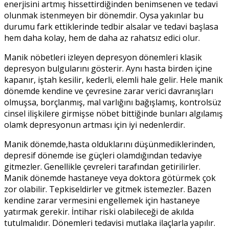
enerjisini artmış hissettirdiğinden benimsenen ve tedavi
olunmak istenmeyen bir dönemdir. Oysa yakınlar bu
durumu fark ettiklerinde tedbir alsalar ve tedavi başlasa
hem daha kolay, hem de daha az rahatsız edici olur.
Manik nöbetleri izleyen depresyon dönemleri klasik
depresyon bulgularını gösterir. Aynı hasta birden içine
kapanır, iştah kesilir, kederli, elemli hale gelir. Hele manik
dönemde kendine ve çevresine zarar verici davranışları
olmuşsa, borçlanmış, mal varlığını bağışlamış, kontrolsüz
cinsel ilişkilere girmişse nöbet bittiğinde bunları algılamış
olamk depresyonun artması için iyi nedenlerdir.
Manik dönemde,hasta olduklarını düşünmediklerinden,
depresif dönemde ise güçleri olamdığından tedaviye
gitmezler. Genellikle çevreleri tarafından getirilirler.
Manik dönemde hastaneye veya doktora götürmek çok
zor olabilir. Tepkiseldirler ve gitmek istemezler. Bazen
kendine zarar vermesini engellemek için hastaneye
yatırmak gerekir. İntihar riski olabileceği de akılda
tutulmalıdır. Dönemleri tedavisi mutlaka ilaçlarla yapılır.