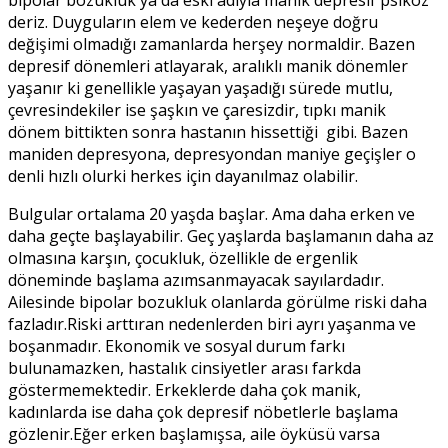
deriz. Duyguların elem ve kederden neşeye doğru
değişimi olmadığı zamanlarda herşey normaldir. Bazen
depresif dönemleri atlayarak, aralıklı manik dönemler
yaşanır ki genellikle yaşayan yaşadığı sürede mutlu,
çevresindekiler ise şaşkın ve çaresizdir, tıpkı manik
dönem bittikten sonra hastanın hissettiği gibi. Bazen
maniden depresyona, depresyondan maniye geçişler o
denli hızlı olurki herkes için dayanılmaz olabilir.
Bulgular ortalama 20 yaşda başlar. Ama daha erken ve
daha geçte başlayabilir. Geç yaşlarda başlamanın daha az
olmasına karşın, çocukluk, özellikle de ergenlik
döneminde başlama azımsanmayacak sayılardadır.
Ailesinde bipolar bozukluk olanlarda görülme riski daha
fazladır.Riski arttıran nedenlerden biri ayrı yaşanma ve
boşanmadır. Ekonomik ve sosyal durum farkı
bulunamazken, hastalık cinsiyetler arası farkda
göstermemektedir. Erkeklerde daha çok manik,
kadınlarda ise daha çok depresif nöbetlerle başlama
gözlenir.Eğer erken başlamışsa, aile öyküsü varsa