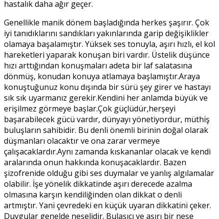
hastalık daha ağır geçer.
Genellikle manik dönem başladığında herkes şaşırır. Çok
iyi tanıdıklarını sandıkları yakınlarında garip değişiklikler
olamaya başalamıştır. Yüksek ses tonuyla, aşırı hızlı, el kol
hareketleri yaparak konuşan biri vardır. Üstelik düşünce
hızı arttığından konuşmaları adeta bir laf salatasına
dönmüş, konudan konuya atlamaya başlamıştır.Araya
konuştuğunuz konu dışında bir sürü şey girer ve hastayı
sık sık uyarmanız gerekir.Kendini her anlamda büyük ve
erişilmez görmeye başlar.Çok güçlüdür,herşeyi
başarabilecek gücü vardır, dünyayı yönetiyordur, müthiş
buluşların sahibidir. Bu denli önemli birinin doğal olarak
düşmanları olacaktır ve ona zarar vermeye
çalışacaklardır.Aynı zamanda kıskananlar olacak ve kendi
aralarında onun hakkında konuşacaklardır. Bazen
şizofrenide olduğu gibi ses duymalar ve yanlış algılamalar
olabilir. İşe yönelik dikkatinde aşırı derecede azalma
olmasına karşın kendiliğinden olan dikkat o denli
artmıştır. Yani çevredeki en küçük uyaran dikkatini çeker.
Duygular genelde neşelidir. Bulaşıcı ve aşırı bir neşe