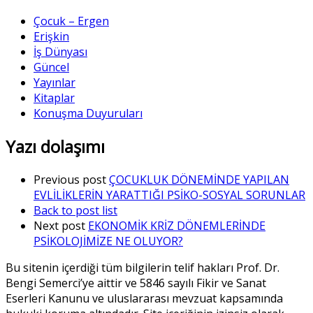
Çocuk – Ergen
Erişkin
İş Dünyası
Güncel
Yayınlar
Kitaplar
Konuşma Duyuruları
Yazı dolaşımı
Previous post
ÇOCUKLUK DÖNEMİNDE YAPILAN
EVLİLİKLERİN YARATTIĞI PSİKO-SOSYAL SORUNLAR
Back to post list
Next post
EKONOMİK KRİZ DÖNEMLERİNDE
PSİKOLOJİMİZE NE OLUYOR?
Bu sitenin içerdiği tüm bilgilerin telif hakları Prof. Dr.
Bengi Semerci’ye aittir ve 5846 sayılı Fikir ve Sanat
Eserleri Kanunu ve uluslararası mevzuat kapsamında