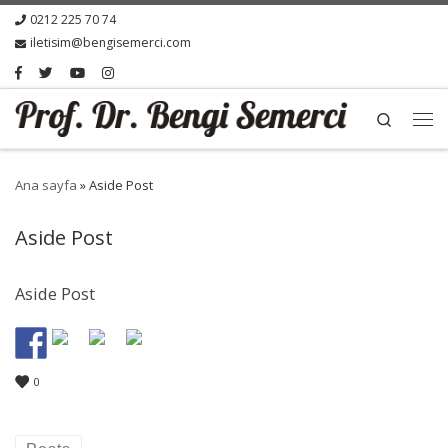
0212 225 70 74
iletisim@bengisemerci.com
Search
Ana sayfa
»
Aside Post
Aside Post
Aside Post
0