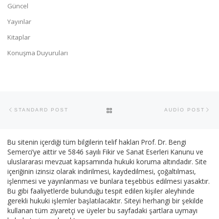
Güncel
Yayınlar
Kitaplar
Konuşma Duyuruları
Yazı dolaşımı
Previous post
Ne
BACK TO POST LIST
STANDARD POST
AUDIO POST
Bu sitenin içerdiği tüm bilgilerin telif hakları Prof. Dr. Bengi
Semerci’ye aittir ve 5846 sayılı Fikir ve Sanat Eserleri Kanunu ve
uluslararası mevzuat kapsamında hukuki koruma altındadır. Site
içeriğinin izinsiz olarak indirilmesi, kaydedilmesi, çoğaltılması,
işlenmesi ve yayınlanması ve bunlara teşebbüs edilmesi yasaktır.
Bu gibi faaliyetlerde bulunduğu tespit edilen kişiler aleyhinde
gerekli hukuki işlemler başlatılacaktır. Siteyi herhangi bir şekilde
kullanan tüm ziyaretçi ve üyeler bu sayfadaki şartlara uymayı