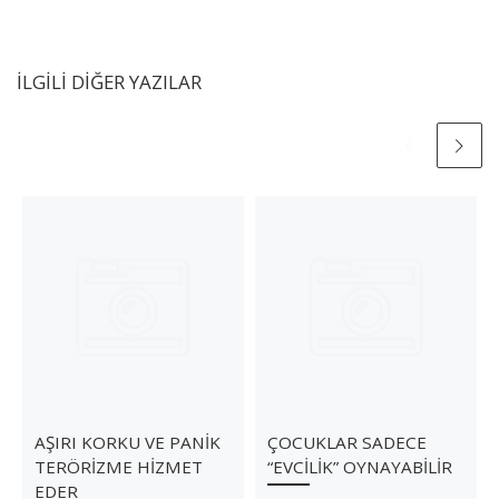
İLGILI DIĞER YAZILAR
AŞIRI KORKU VE PANİK
ÇOCUKLAR SADECE
TERÖRİZME HİZMET
“EVCİLİK” OYNAYABİLİR
EDER