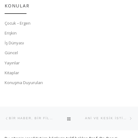
KONULAR
Çocuk – Ergen
Erişkin
İş Dünyası
Güncel
Yayınlar
Kitaplar
Konuşma Duyuruları
Yazı dolaşımı
Previous post
Ne
BACK TO POST LIST
BİR HABER, BİR FİLM VE BİR KİTAP : CİNSEL YÖNELİM
ANİ VE KESİK İSTİSMAR!