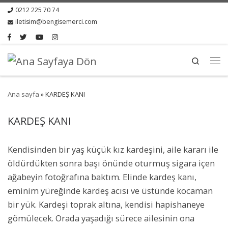
0212 225 70 74
iletisim@bengisemerci.com
Search
Ana sayfa
»
KARDEŞ KANI
KARDEŞ KANI
Kendisinden bir yaş küçük kız kardeşini, aile kararı ile
öldürdükten sonra başı önünde oturmuş sigara içen
ağabeyin fotoğrafına baktım. Elinde kardeş kanı,
eminim yüreğinde kardeş acısı ve üstünde kocaman
bir yük. Kardeşi toprak altına, kendisi hapishaneye
gömülecek. Orada yaşadığı sürece ailesinin ona