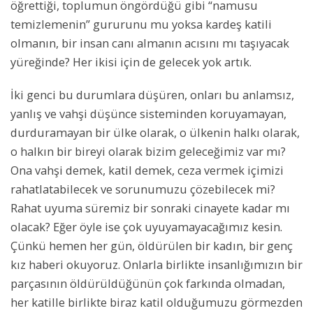
öğrettiği, toplumun öngördüğü gibi “namusu
temizlemenin” gururunu mu yoksa kardeş katili
olmanın, bir insan canı almanın acısını mı taşıyacak
yüreğinde? Her ikisi için de gelecek yok artık.
İki genci bu durumlara düşüren, onları bu anlamsız,
yanlış ve vahşi düşünce sisteminden koruyamayan,
durduramayan bir ülke olarak, o ülkenin halkı olarak,
o halkın bir bireyi olarak bizim geleceğimiz var mı?
Ona vahşi demek, katil demek, ceza vermek içimizi
rahatlatabilecek ve sorunumuzu çözebilecek mi?
Rahat uyuma süremiz bir sonraki cinayete kadar mı
olacak? Eğer öyle ise çok uyuyamayacağımız kesin.
Çünkü hemen her gün, öldürülen bir kadın, bir genç
kız haberi okuyoruz. Onlarla birlikte insanlığımızın bir
parçasının öldürüldüğünün çok farkında olmadan,
her katille birlikte biraz katil olduğumuzu görmezden