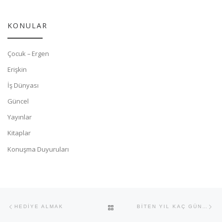
KONULAR
Çocuk – Ergen
Erişkin
İş Dünyası
Güncel
Yayınlar
Kitaplar
Konuşma Duyuruları
Yazı dolaşımı
Previous post
Ne
BACK TO POST LIST
HEDİYE ALMAK
BİTEN YIL KAÇ GÜNDÜ?