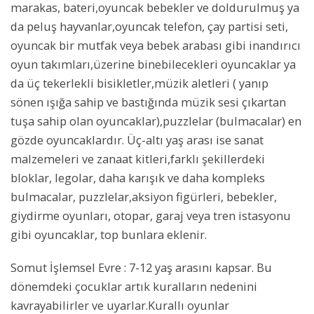
marakas, bateri,oyuncak bebekler ve doldurulmuş ya
da peluş hayvanlar,oyuncak telefon, çay partisi seti,
oyuncak bir mutfak veya bebek arabası gibi inandırıcı
oyun takımları,üzerine binebilecekleri oyuncaklar ya
da üç tekerlekli bisikletler,müzik aletleri ( yanıp
sönen ışığa sahip ve bastığında müzik sesi çıkartan
tuşa sahip olan oyuncaklar),puzzlelar (bulmacalar) en
gözde oyuncaklardır. Üç-altı yaş arası ise sanat
malzemeleri ve zanaat kitleri,farklı şekillerdeki
bloklar, legolar, daha karışık ve daha kompleks
bulmacalar, puzzlelar,aksiyon figürleri, bebekler,
giydirme oyunları, otopar, garaj veya tren istasyonu
gibi oyuncaklar, top bunlara eklenir.
Somut İşlemsel Evre : 7-12 yaş arasını kapsar. Bu
dönemdeki çocuklar artık kuralların nedenini
kavrayabilirler ve uyarlar.Kurallı oyunlar