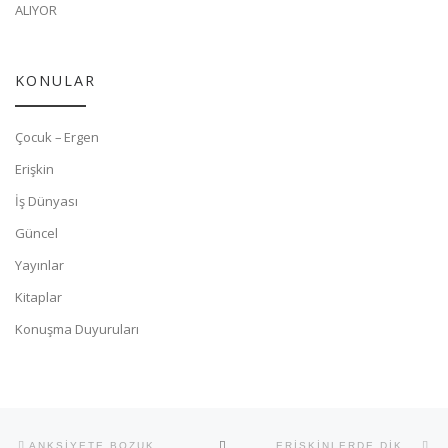
ALIYOR
KONULAR
Çocuk – Ergen
Erişkin
İş Dünyası
Güncel
Yayınlar
Kitaplar
Konuşma Duyuruları
Yazı dolaşımı
Previous post
Ne
BACK TO POST LIST
ANKSİYETE BOZUKLUĞU
ERİŞKİNLERDE DİKKAT EKSİKLİĞİ HİPERAKTİVİTE BOZUKLUĞU