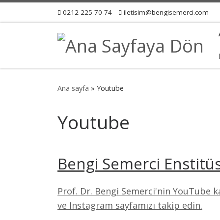
0212 225 70 74
iletisim@bengisemerci.com
Ana sayfa
»
Youtube
Youtube
Bengi Semerci Enstitü
Prof. Dr. Bengi Semerci'nin YouTube k
ve Instagram sayfamızı takip edin.