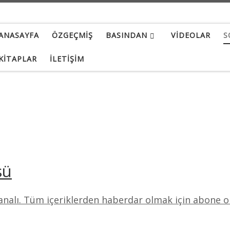
ANASAYFA
ÖZGEÇMIŞ
BASINDAN
VIDEOLAR
S
KITAPLAR
İLETIŞIM
sü
analı. Tüm içeriklerden haberdar olmak için abone o