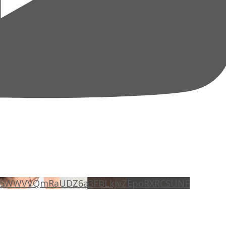
EE5WWVVQmRaUDZ6a3FBLkJvZEpoRXRCSUNF