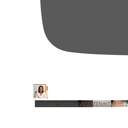
YouTube Videosu VVU2ZENmTFBzc