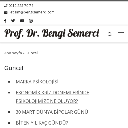
0212 225 70 74
iletisim@bengisemerci.com
Search
Ana sayfa
»
Güncel
Güncel
MARKA PSİKOLOJİSİ
EKONOMİK KRİZ DÖNEMLERİNDE
PSİKOLOJİMİZE NE OLUYOR?
30 MART DÜNYA BİPOLAR GÜNÜ
BİTEN YIL KAÇ GÜNDÜ?