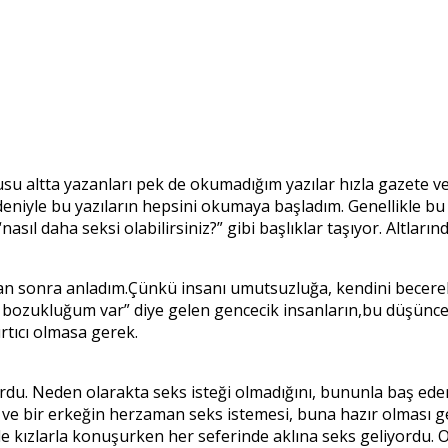
usu altta yazanları pek de okumadığım yazılar hızla gazete v
niyle bu yazıların hepsini okumaya başladım. Genellikle bu yaz
 “nasıl daha seksi olabilirsiniz?” gibi başlıklar taşıyor. Altla
tan sonra anladım.Çünkü insanı umutsuzluğa, kendini becer
on bozukluğum var” diye gelen gencecik insanların,bu düşünce
rtıcı olmasa gerek.
ordu. Neden olarakta seks isteği olmadığını, bununla baş e
 ve bir erkeğin herzaman seks istemesi, buna hazır olması gere
e kızlarla konuşurken her seferinde aklına seks geliyordu. 