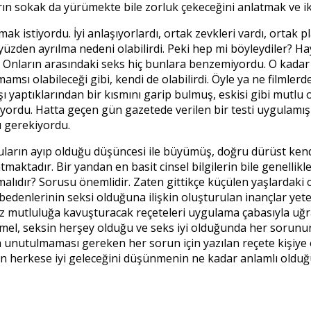
arın sokak da yürümekte bile zorluk çekeceğini anlatmak ve i
k istiyordu. İyi anlaşıyorlardı, ortak zevkleri vardı, ortak p
 Bu yüzden ayrılma nedeni olabilirdi. Peki hep mi böyleydiler
. Onların arasındaki seks hiç bunlara benzemiyordu. O kadar i
sı olabileceği gibi, kendi de olabilirdi. Öyle ya ne filmler
ı yaptıklarından bir kısmını garip bulmuş, eskisi gibi mutlu
rdu. Hatta geçen gün gazetede verilen bir testi uygulamış ve
ı gerekiyordu.
soruların ayıp olduğu düşüncesi ile büyümüş, doğru dürüst ken
aktadır. Bir yandan en basit cinsel bilgilerin bile genellikle
lıdır? Sorusu önemlidir. Zaten gittikçe küçülen yaşlardaki c
edenlerinin seksi olduğuna ilişkin oluşturulan inançlar yeter
nsuz mutluluğa kavuşturacak reçeteleri uygulama çabasıyla u
mel, seksin herşey olduğu ve seks iyi olduğunda her sorunun
 unutulmaması gereken her sorun için yazılan reçete kişiye özel
n herkese iyi geleceğini düşünmenin ne kadar anlamlı olduğu