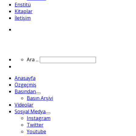
Enstitü
Kitaplar
İletişim
Search
Search
Ara ...
Anasayfa
Özgeçmiş
Basından
Basın Arşivi
Videolar
Sosyal Medya
Instagram
Twitter
Youtube