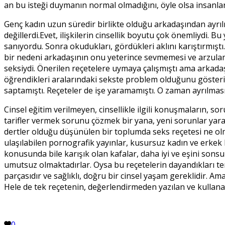
an bu isteği duymanın normal olmadığını, öyle olsa insanl
Genç kadın uzun süredir birlikte olduğu arkadaşından ayrılma
değillerdi.Evet, ilişkilerin cinsellik boyutu çok önemliydi.
sanıyordu. Sonra okudukları, gördükleri aklını karıştırmıştı
bir nedeni arkadaşının onu yeterince sevmemesi ve arzulamam
seksiydi. Önerilen reçetelere uymaya çalışmıştı ama arkadaş
öğrendikleri aralarındaki sekste problem olduğunu gösteriyo
saptamıştı. Reçeteler de işe yaramamıştı. O zaman ayrılmas
Cinsel eğitim verilmeyen, cinsellikle ilgili konuşmaların, 
tarifler vermek sorunu çözmek bir yana, yeni sorunlar yaratm
dertler olduğu düşünülen bir toplumda seks reçetesi ne olma
ulaşılabilen pornografik yayınlar, kusursuz kadın ve erkek b
konusunda bile karışık olan kafalar, daha iyi ve eşini so
umutsuz olmaktadırlar. Oysa bu reçetelerin dayandıkları te
parçasıdır ve sağlıklı, doğru bir cinsel yaşam gereklidir. Ama
Hele de tek reçetenin, değerlendirmeden yazılan ve kullana
0