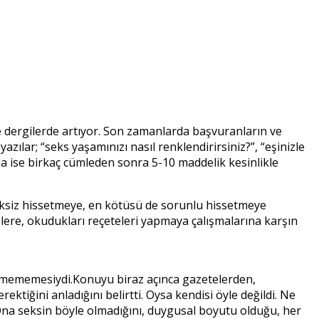
e dergilerde artıyor. Son zamanlarda başvuranların ve
ılar; “seks yaşamınızı nasıl renklendirirsiniz?”, “eşinizle
rında ise birkaç cümleden sonra 5-10 maddelik kesinlikle
eksiz hissetmeye, en kötüsü de sorunlu hissetmeye
lere, okudukları reçeteleri yapmaya çalışmalarına karşın
demememesiydi.Konuyu biraz açınca gazetelerden,
ktiğini anladığını belirtti. Oysa kendisi öyle değildi. Ne
Ona seksin böyle olmadığını, duygusal boyutu olduğu, her