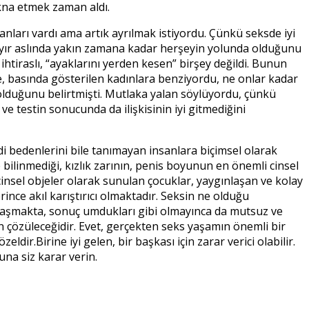
kna etmek zaman aldı.
lanları vardı ama artık ayrılmak istiyordu. Çünkü seksde iyi
? Hayır aslında yakın zamana kadar herşeyin yolunda olduğunu
htiraslı, “ayaklarını yerden kesen” birşey değildi. Bunun
de, basında gösterilen kadınlara benziyordu, ne onlar kadar
 olduğunu belirtmişti. Mutlaka yalan söylüyordu, çünkü
 testin sonucunda da ilişkisinin iyi gitmediğini
di bedenlerini bile tanımayan insanlara biçimsel olarak
 bilinmediği, kızlık zarının, penis boyunun en önemli cinsel
insel objeler olarak sunulan çocuklar, yaygınlaşan ve kolay
ince akıl karıştırıcı olmaktadır. Seksin ne olduğu
ğraşmakta, sonuç umdukları gibi olmayınca da mutsuz ve
 çözüleceğidir. Evet, gerçekten seks yaşamın önemli bir
dir.Birine iyi gelen, bir başkası için zarar verici olabilir.
na siz karar verin.