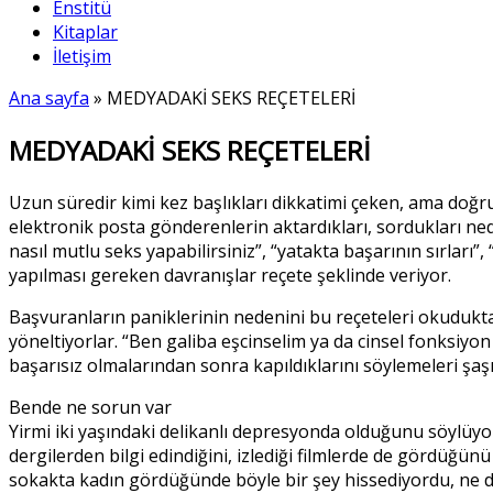
Enstitü
Kitaplar
İletişim
Ana sayfa
»
MEDYADAKİ SEKS REÇETELERİ
MEDYADAKİ SEKS REÇETELERİ
Uzun süredir kimi kez başlıkları dikkatimi çeken, ama doğr
elektronik posta gönderenlerin aktardıkları, sordukları nede
nasıl mutlu seks yapabilirsiniz”, “yatakta başarının sırları”,
yapılması gereken davranışlar reçete şeklinde veriyor.
Başvuranların paniklerinin nedenini bu reçeteleri okuduk
yöneltiyorlar. “Ben galiba eşcinselim ya da cinsel fonksiy
başarısız olmalarından sonra kapıldıklarını söylemeleri şaşı
Bende ne sorun var
Yirmi iki yaşındaki delikanlı depresyonda olduğunu söylüy
dergilerden bilgi edindiğini, izlediği filmlerde de gördüğünü
sokakta kadın gördüğünde böyle bir şey hissediyordu, ne d