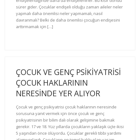
endişelendiğinde daha da endişelenirler. Bu kısır döndü
sürer gider. Çocuklar endişeli olduğu zaman aileler neler
yapmalı daha önemlisi neler yapmamalı, nasıl
davranmalı? Belki de daha önemlisi çocuğun endişesini
arttırmamak için […]
ÇOCUK VE GENÇ PSİKİYATRİSİ
ÇOCUK HAKLARININ
NERESİNDE YER ALIYOR
Çocuk ve genç psikiyatrisi çocuk haklarının neresinde
sorusuna yanıt vermek için önce çocuk ve genç
psikiyatrisinin bir bilim dalı olarak gelişimine bakmak
gerekir. 17 ve 18. Yüz yıllarda çocukların yaklaşık üçte ikisi
5 yaşından önce ölüyordu. Çocuklar gerekli tıbbi yardımı
alamıyorlardı. Çocukların en temel hakkı olan yaşam