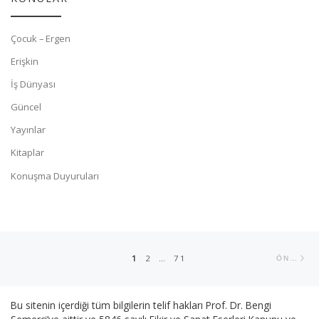
Çocuk – Ergen
Erişkin
İş Dünyası
Güncel
Yayınlar
Kitaplar
Konuşma Duyuruları
Posts navigation
Ön
1
2
…
71
ÖNCEKI YAZILAR
Bu sitenin içerdiği tüm bilgilerin telif hakları Prof. Dr. Bengi