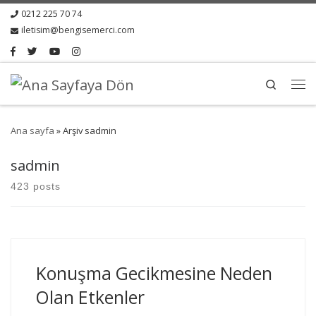
0212 225 70 74
iletisim@bengisemerci.com
Search
Ana sayfa
»
Arşiv sadmin
sadmin
423 posts
Konuşma Gecikmesine Neden
Olan Etkenler