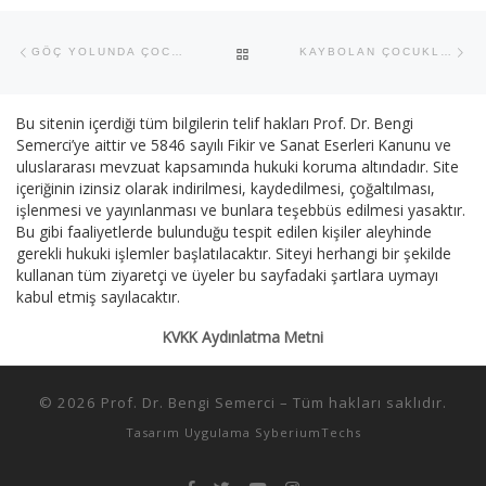
Yazı dolaşımı
Previous post
Ne
BACK TO POST LIST
GÖÇ YOLUNDA ÇOCUKLAR
KAYBOLAN ÇOCUKLAR
Bu sitenin içerdiği tüm bilgilerin telif hakları Prof. Dr. Bengi
Semerci’ye aittir ve 5846 sayılı Fikir ve Sanat Eserleri Kanunu ve
uluslararası mevzuat kapsamında hukuki koruma altındadır. Site
içeriğinin izinsiz olarak indirilmesi, kaydedilmesi, çoğaltılması,
işlenmesi ve yayınlanması ve bunlara teşebbüs edilmesi yasaktır.
Bu gibi faaliyetlerde bulunduğu tespit edilen kişiler aleyhinde
gerekli hukuki işlemler başlatılacaktır. Siteyi herhangi bir şekilde
kullanan tüm ziyaretçi ve üyeler bu sayfadaki şartlara uymayı
kabul etmiş sayılacaktır.
KVKK Aydınlatma Metni
© 2026
Prof. Dr. Bengi Semerci
–
Tüm hakları saklıdır.
Tasarım Uygulama
SyberiumTechs