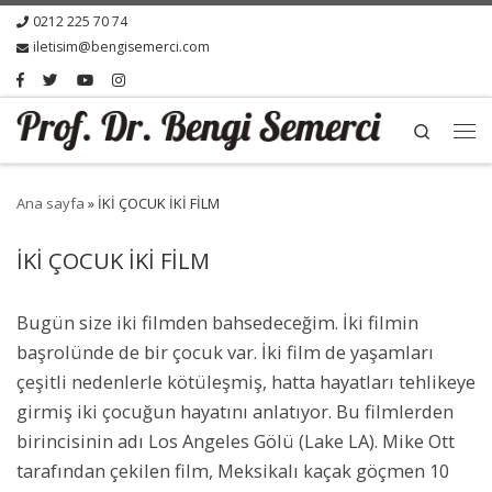
0212 225 70 74
iletisim@bengisemerci.com
Search
Ana sayfa
»
İKİ ÇOCUK İKİ FİLM
İKİ ÇOCUK İKİ FİLM
Bugün size iki filmden bahsedeceğim. İki filmin
başrolünde de bir çocuk var. İki film de yaşamları
çeşitli nedenlerle kötüleşmiş, hatta hayatları tehlikeye
girmiş iki çocuğun hayatını anlatıyor. Bu filmlerden
birincisinin adı Los Angeles Gölü (Lake LA). Mike Ott
tarafından çekilen film, Meksikalı kaçak göçmen 10