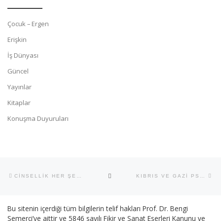
Çocuk – Ergen
Erişkin
İş Dünyası
Güncel
Yayınlar
Kitaplar
Konuşma Duyuruları
Yazı dolaşımı
Previous post
Ne
BACK TO POST LIST
CİNSELLİK HER ŞEY Mİ?
KIBRIS VE GAZİ PSİKİYATRİ GÜNLERİ
Bu sitenin içerdiği tüm bilgilerin telif hakları Prof. Dr. Bengi
Semerci’ye aittir ve 5846 sayılı Fikir ve Sanat Eserleri Kanunu ve