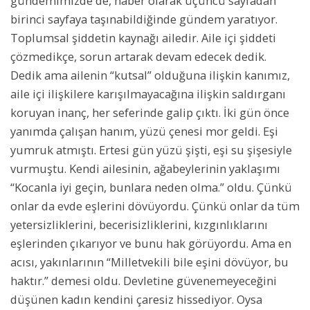
gündemimizde de, haber olarak üçüncü sayfadan
birinci sayfaya taşınabildiğinde gündem yaratıyor.
Toplumsal şiddetin kaynağı ailedir. Aile içi şiddeti
çözmedikçe, sorun artarak devam edecek dedik.
Dedik ama ailenin “kutsal” olduğuna ilişkin kanımız,
aile içi ilişkilere karışılmayacağına ilişkin saldırganı
koruyan inanç, her seferinde galip çıktı. İki gün önce
yanımda çalışan hanım, yüzü çenesi mor geldi. Eşi
yumruk atmıştı. Ertesi gün yüzü şişti, eşi su şişesiyle
vurmuştu. Kendi ailesinin, ağabeylerinin yaklaşımı
“Kocanla iyi geçin, bunlara neden olma.” oldu. Çünkü
onlar da evde eşlerini dövüyordu. Çünkü onlar da tüm
yetersizliklerini, becerisizliklerini, kızgınlıklarını
eşlerinden çıkarıyor ve bunu hak görüyordu. Ama en
acısı, yakınlarının “Milletvekili bile eşini dövüyor, bu
haktır.” demesi oldu. Devletine güvenemeyeceğini
düşünen kadın kendini çaresiz hissediyor. Oysa