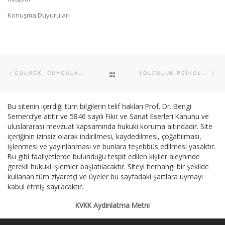
Konuşma Duyuruları
Yazı dolaşımı
Previous post
Ne
BACK TO POST LIST
GÜLMEK, DUYGULARIN YANSIMASI VE A.R.O.G
YOLCULUK PSİKOLOJİSİ VE TÜRK HAVA YOLLARI
Bu sitenin içerdiği tüm bilgilerin telif hakları Prof. Dr. Bengi
Semerci’ye aittir ve 5846 sayılı Fikir ve Sanat Eserleri Kanunu ve
uluslararası mevzuat kapsamında hukuki koruma altındadır. Site
içeriğinin izinsiz olarak indirilmesi, kaydedilmesi, çoğaltılması,
işlenmesi ve yayınlanması ve bunlara teşebbüs edilmesi yasaktır.
Bu gibi faaliyetlerde bulunduğu tespit edilen kişiler aleyhinde
gerekli hukuki işlemler başlatılacaktır. Siteyi herhangi bir şekilde
kullanan tüm ziyaretçi ve üyeler bu sayfadaki şartlara uymayı
kabul etmiş sayılacaktır.
KVKK Aydınlatma Metni