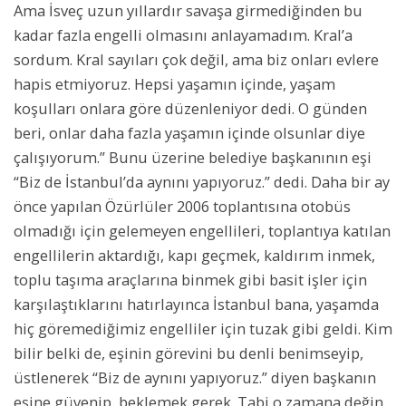
Ama İsveç uzun yıllardır savaşa girmediğinden bu
kadar fazla engelli olmasını anlayamadım. Kral’a
sordum. Kral sayıları çok değil, ama biz onları evlere
hapis etmiyoruz. Hepsi yaşamın içinde, yaşam
koşulları onlara göre düzenleniyor dedi. O günden
beri, onlar daha fazla yaşamın içinde olsunlar diye
çalışıyorum.” Bunu üzerine belediye başkanının eşi
“Biz de İstanbul’da aynını yapıyoruz.” dedi. Daha bir ay
önce yapılan Özürlüler 2006 toplantısına otobüs
olmadığı için gelemeyen engellileri, toplantıya katılan
engellilerin aktardığı, kapı geçmek, kaldırım inmek,
toplu taşıma araçlarına binmek gibi basit işler için
karşılaştıklarını hatırlayınca İstanbul bana, yaşamda
hiç göremediğimiz engelliler için tuzak gibi geldi. Kim
bilir belki de, eşinin görevini bu denli benimseyip,
üstlenerek “Biz de aynını yapıyoruz.” diyen başkanın
eşine güvenip, beklemek gerek. Tabi o zamana değin,