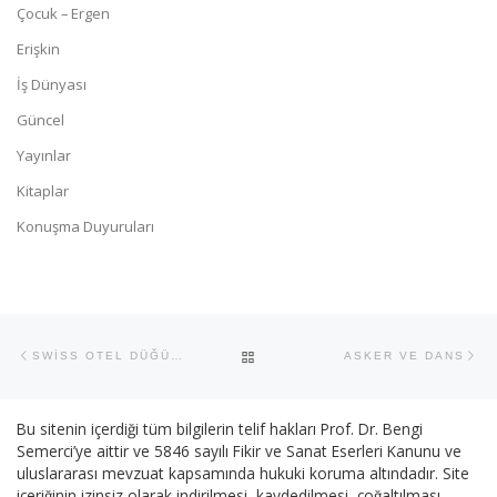
Çocuk – Ergen
Erişkin
İş Dünyası
Güncel
Yayınlar
Kitaplar
Konuşma Duyuruları
Yazı dolaşımı
Previous post
Ne
BACK TO POST LIST
SWİSS OTEL DÜĞÜNÜ
ASKER VE DANS
Bu sitenin içerdiği tüm bilgilerin telif hakları Prof. Dr. Bengi
Semerci’ye aittir ve 5846 sayılı Fikir ve Sanat Eserleri Kanunu ve
uluslararası mevzuat kapsamında hukuki koruma altındadır. Site
içeriğinin izinsiz olarak indirilmesi, kaydedilmesi, çoğaltılması,