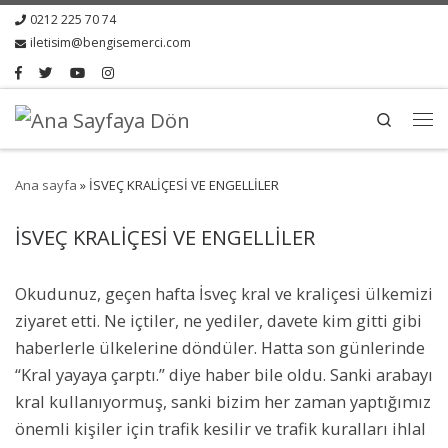
0212 225 70 74
iletisim@bengisemerci.com
Search
Ana sayfa
»
İSVEÇ KRALİÇESİ VE ENGELLİLER
İSVEÇ KRALİÇESİ VE ENGELLİLER
Okudunuz, geçen hafta İsveç kral ve kraliçesi ülkemizi
ziyaret etti. Ne içtiler, ne yediler, davete kim gitti gibi
haberlerle ülkelerine döndüler. Hatta son günlerinde
“Kral yayaya çarptı.” diye haber bile oldu. Sanki arabayı
kral kullanıyormuş, sanki bizim her zaman yaptığımız
önemli kişiler için trafik kesilir ve trafik kuralları ihlal