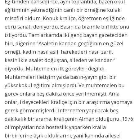
Eğitimden bahsedince, aynı toplantıda, bazen okul
eğitiminin yetmediğinin canlı bir örneğine kulak
misafiri oldum. Konuk kraliçe, öğretmen eşliğinde
ebru sanatı deniyordu. Basın da bizimle birlikte onu
izliyordu. Tam arkamda iki genç bayan gazeteciden
biri, diğerine “Asaletin kandan geçtiğinin en güzel
örneği, kadın nasıl asil, hareketleri nasıl zarif,
kesinlikle asalet doğuştan, aileden ve kandan.”
diyordu. Muhtemelen ilk görevleri değildi.
Muhtemelen iletişim ya da basın-yayın gibi bir
yüksekokul eğitimi almışlardı. Ve muhtemelen bu
görev onlara beş dakika önce verilmemişti. Ama
onlar, izleyecekleri kraliçe için bir araştırma yapmaya
gerek görmemişlerdi. İnternetten yapılacak beş
dakikalık bir arama, kraliçenin Alman olduğunu, 1976
olimpiyatlarında hosteslik yaparken kralla
birbirlerine âşık olduklarını, yani kanında ailesel