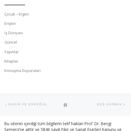
Çocuk – Ergen
Erişkin
İş Dünyası
Güncel
Yayınlar
Kitaplar
Konuşma Duyuruları
Yazı dolaşımı
Previous post
Ne
BACK TO POST LIST
KADIN VE ERKEĞİN GEZEGENİ AYRI MI?
DÜŞ KURMAK
Bu sitenin içerdiği tüm bilgilerin telif hakları Prof. Dr. Bengi
Semerci’ye aittir ve 5846 sayılı Fikir ve Sanat Eserleri Kanunu ve