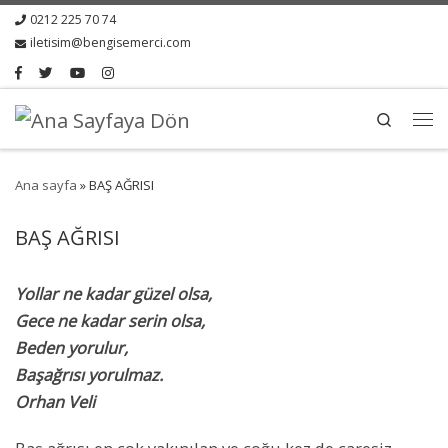
0212 225 70 74
iletisim@bengisemerci.com
Search
Ana sayfa
»
BAŞ AĞRISI
BAŞ AĞRISI
Yollar ne kadar güzel olsa,
Gece ne kadar serin olsa,
Beden yorulur,
Başağrısı yorulmaz.
Orhan Veli