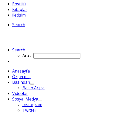
Enstitü
Kitaplar
İletişim
Search
Search
Ara ...
Anasayfa
Özgeçmiş
Basından
Basın Arşivi
Videolar
Sosyal Medya
Instagram
Twitter