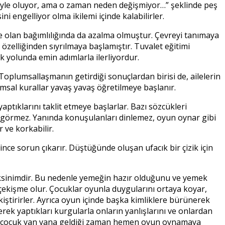
 böyle oluyor, ama o zaman neden değişmiyor…” şeklinde peş
i engelliyor olma ikilemi içinde kalabilirler.
ere olan bağımlılığında da azalma olmuştur. Çevreyi tanımaya
özelliğinden sıyrılmaya başlamıştır. Tuvalet eğitimi
 yolunda emin adımlarla ilerliyordur.
 Toplumsallaşmanın getirdiği sonuçlardan birisi de, ailelerin
umsal kurallar yavaş yavaş öğretilmeye başlanır.
aptıklarını taklit etmeye başlarlar. Bazı sözcükleri
ca görmez. Yanında konuşulanları dinlemez, oyun oynar gibi
 ve korkabilir.
e sorun çıkarır. Düştüğünde oluşan ufacık bir çizik için
reksinimdir. Bu nedenle yemeğin hazır olduğunu ve yemek
ekişme olur. Çocuklar oyunla duygularını ortaya koyar,
kiştirirler. Ayrıca oyun içinde başka kimliklere bürünerek
erek yaptıkları kurgularla onların yanlışlarını ve onlardan
İki çocuk yan yana geldiği zaman hemen oyun oynamaya