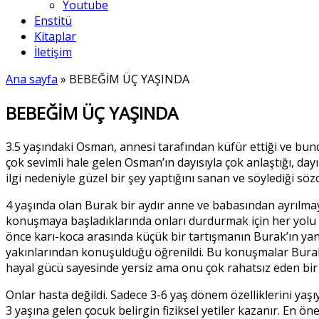
Youtube
Enstitü
Kitaplar
İletişim
Ana sayfa
»
BEBEĞİM ÜÇ YAŞINDA
BEBEĞİM ÜÇ YAŞINDA
3.5 yaşındaki Osman, annesi tarafından küfür ettiği ve bun
çok sevimli hale gelen Osman’ın dayısıyla çok anlaştığı, day
ilgi nedeniyle güzel bir şey yaptığını sanan ve söylediği söz
4 yaşında olan Burak bir aydır anne ve babasından ayrılmaya 
konuşmaya başladıklarında onları durdurmak için her yolu d
önce karı-koca arasında küçük bir tartışmanın Burak’ın yan
yakınlarından konuşulduğu öğrenildi. Bu konuşmalar Burak
hayal gücü sayesinde yersiz ama onu çok rahatsız eden bir 
Onlar hasta değildi. Sadece 3-6 yaş dönem özelliklerini yaşı
3 yaşına gelen çocuk belirgin fiziksel yetiler kazanır. En ö