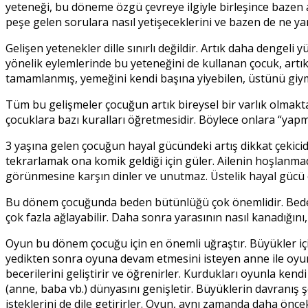
yeteneği, bu döneme özgü çevreye ilgiyle birleşince bazen
peşe gelen sorulara nasıl yetişeceklerini ve bazen de ne yan
Gelişen yetenekler dille sınırlı değildir. Artık daha dengel
yönelik eylemlerinde bu yeteneğini de kullanan çocuk, artık
tamamlanmış, yemeğini kendi başına yiyebilen, üstünü giyme
Tüm bu gelişmeler çocuğun artık bireysel bir varlık olmaktan
çocuklara bazı kuralları öğretmesidir. Böylece onlara “yapma
3 yaşına gelen çocuğun hayal gücündeki artış dikkat çekicidir
tekrarlamak ona komik geldiği için güler. Ailenin hoşlanmad
görünmesine karşın dinler ve unutmaz. Üstelik hayal gücü ç
Bu dönem çocuğunda beden bütünlüğü çok önemlidir. Bedenine
çok fazla ağlayabilir. Daha sonra yarasının nasıl kanadığın
Oyun bu dönem çocuğu için en önemli uğraştır. Büyükler içi
yedikten sonra oyuna devam etmesini isteyen anne ile oyun
becerilerini geliştirir ve öğrenirler. Kurdukları oyunla ken
(anne, baba vb.) dünyasını genişletir. Büyüklerin davranış ş
isteklerini de dile getirirler. Oyun, aynı zamanda daha ö