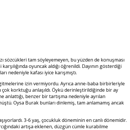
 Bazı sözcükleri tam söyleyemeyen, bu yüzden de konuşması
 karşılığında oyuncak aldığı öğrenildi. Dayının gösterdiği
arı nedeniyle kafası iyice karışmıştı.
 gitmelerine izin vermiyordu. Ayrıca anne-baba birbirleriyle
k korktuğu anlaşıldı. Öykü derinleştirildiğinde bir ay
 anlattığı, benzer bir tartışma nedeniyle ayrılan
müştü. Oysa Burak bunları dinlemiş, tam anlamamış ancak
yaşıyorlardı. 3-6 yaş, çocukluk döneminin en canlı dönemidir.
ağarcığındaki artışa eklenen, düzgün cümle kurabilme