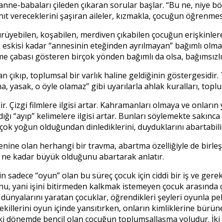
 anne-babaları çileden çıkaran sorular başlar. “Bu ne, niye
ıt vereceklerini şaşıran aileler, kızmakla, çocuğun öğrenmesin
i yürüyebilen, koşabilen, merdiven çıkabilen çocuğun erişkinl
 eskisi kadar “annesinin eteğinden ayrılmayan” bağımlı olma 
 çabası gösteren birçok yönden bağımlı da olsa, bağımsızlık
 çıkıp, toplumsal bir varlık haline geldiğinin göstergesidir.
, yasak, o öyle olamaz” gibi uyarılarla ahlak kuralları, topl
. Çizgi filmlere ilgisi artar. Kahramanları olmaya ve onların y
ığı “ayıp” kelimelere ilgisi artar. Bunları söylemekte sakın
ok yoğun olduğundan dinlediklerini, duyduklarını abartabilir
 olan herhangi bir travma, abartma özelliğiyle de birleşinc
ı, ne kadar büyük olduğunu abartarak anlatır.
n sadece “oyun” olan bu süreç çocuk için ciddi bir iş ve ge
u, yani işini bitirmeden kalkmak istemeyen çocuk arasında ç
di dünyalarını yaratan çocuklar, öğrendikleri şeyleri oyunla pe
ekillerini oyun içinde yansıtırken, onların kimliklerine bürün
nceki dönemde bencil olan çocuğun toplumsallaşma yoludur. 