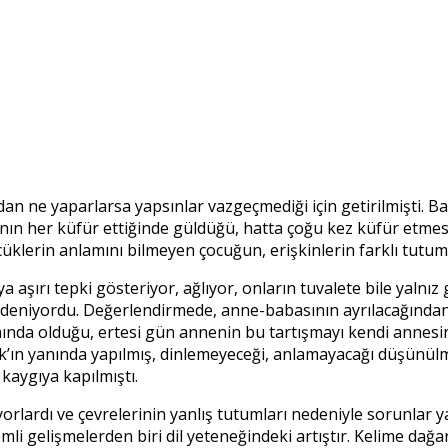
dan ne yaparlarsa yapsınlar vazgeçmediği için getirilmişti.
ının her küfür ettiğinde güldüğü, hatta çoğu kez küfür etmesi
cüklerin anlamını bilmeyen çocuğun, erişkinlerin farklı tutuml
aşırı tepki gösteriyor, ağlıyor, onların tuvalete bile yalnız
eniyordu. Değerlendirmede, anne-babasının ayrılacağından ço
ında olduğu, ertesi gün annenin bu tartışmayı kendi annesine
’ın yanında yapılmış, dinlemeyeceği, anlamayacağı düşünül
kaygıya kapılmıştı.
yorlardı ve çevrelerinin yanlış tutumları nedeniyle sorunlar 
nemli gelişmelerden biri dil yeteneğindeki artıştır. Kelime d