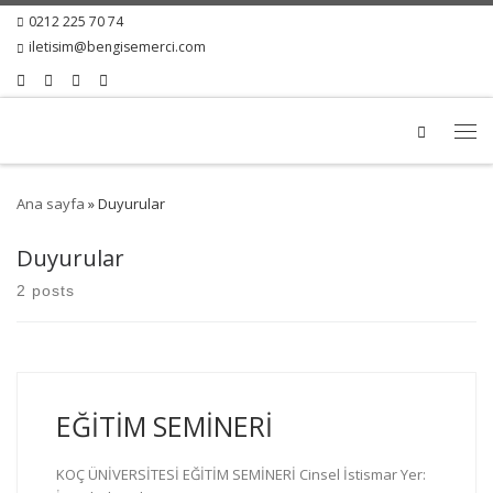
0212 225 70 74
iletisim@bengisemerci.com
Search
Ana sayfa
»
Duyurular
Duyurular
2 posts
EĞİTİM SEMİNERİ
KOÇ ÜNİVERSİTESİ EĞİTİM SEMİNERİ Cinsel İstismar Yer: