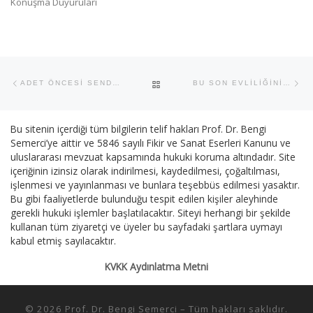
Konuşma Duyuruları
Yazı dolaşımı
Previous post
Ne
BACK TO POST LIST
ADET ÖNCESİ SENDROMU VE MENOPOZ
BU SON EVLİLİĞİNİZ Mİ?
Bu sitenin içerdiği tüm bilgilerin telif hakları Prof. Dr. Bengi
Semerci’ye aittir ve 5846 sayılı Fikir ve Sanat Eserleri Kanunu ve
uluslararası mevzuat kapsamında hukuki koruma altındadır. Site
içeriğinin izinsiz olarak indirilmesi, kaydedilmesi, çoğaltılması,
işlenmesi ve yayınlanması ve bunlara teşebbüs edilmesi yasaktır.
Bu gibi faaliyetlerde bulunduğu tespit edilen kişiler aleyhinde
gerekli hukuki işlemler başlatılacaktır. Siteyi herhangi bir şekilde
kullanan tüm ziyaretçi ve üyeler bu sayfadaki şartlara uymayı
kabul etmiş sayılacaktır.
KVKK Aydınlatma Metni
© 2026
Prof. Dr. Bengi Semerci
–
Tüm hakları saklıdır.