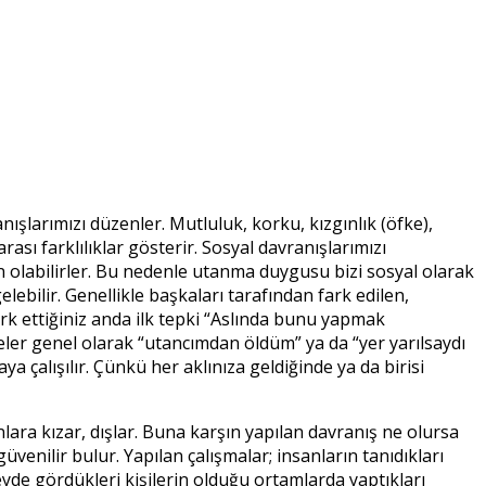
şlarımızı düzenler. Mutluluk, korku, kızgınlık (öfke),
sı farklılıklar gösterir. Sosyal davranışlarımızı
n olabilirler. Bu nedenle utanma duygusu bizi sosyal olarak
lebilir. Genellikle başkaları tarafından fark edilen,
rk ettiğiniz anda ilk tepki “Aslında bunu yapmak
ler genel olarak “utancımdan öldüm” ya da “yer yarılsaydı
a çalışılır. Çünkü her aklınıza geldiğinde ya da birisi
a kızar, dışlar. Buna karşın yapılan davranış ne olursa
enilir bulur. Yapılan çalışmalar; insanların tanıdıkları
eyde gördükleri kişilerin olduğu ortamlarda yaptıkları