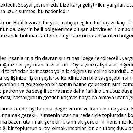
ektedir. Sosyal çevremizde bize karşı geliştirilen yargılar, 
ha uzun sürmesi bu nedenledir.
ir. Hafif kızaran bir yüz, mahçup eğilen bir baş ve kaçırılan
n da, beynin belli bölgelerinde oluşan aktivitelerin bir son
esinde bulunan, anteriorcingulatecortex adı verilen bölgeni
 insanların sizin davranışınızı nasıl değerlendireceği, yarg
ığınız her şey utancınızı arttırır. Oysa yine çalışmalar, diğe
i tarafından acımasızca yargılandığınız temeline oturduğu z
da kişiliğinize ilişkin şeylerse kendinizden bile vazgeçebilir
arılarınızı gölgeleyen bir sorun haline gelecektir. Kimi za
z patron ya da sevgili sonrasında daha farklı olumusuz duygul
esi, hastalığınızın gözden kaçmasına ya da almaya utandığın
nde kendini iyi tanıma, değer verme ve kabullenme yatar. Baş
 unutmamak gerekir. Kimsenin utanma nedeniyle toplumdan ko
ma bazen utanmak gerekir. Utanmak gerekir ki kendimizi kont
dığı bir toplumun bireyi olmak, insanlar için en utanç duyulac