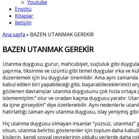
Youtube
Enstitü
Kitaplar
İletişim
Ana sayfa
»
BAZEN UTANMAK GEREKİR
BAZEN UTANMAK GEREKİR
Utanma duygusu; gurur, mahcubiyet, suçluluk gibi duygularla
şaşırma, tiksinme ve üzüntü gibi temel duygular ırka ve kült
düzenlemek için bu duygular önemlidir. Ama aynı zamanda bu
kabul edilen biri yapabileceği gibi, başarabileceklerimizi e
gözlenen davranışlar utanma duygusunu çok hızla ortaya çık
istememiştim.” olur ve oradan kaçma duygusu yaratır. Utan
da içine girseydim” diye özetlenebilir. Aynı nedenlerle utanı
hatırlattığı zaman aynı utanma duygusu, olay yeniymiş gibi 
Hiç utanma duygusu olmayan insanlar “yüzsüz, utanmaz” gib
olsun, utanma belirtisi gösterenler için toplum daha kabulle
kişilerin, kendi sosyal çevrelerinin olduğu yerlerde daha ço