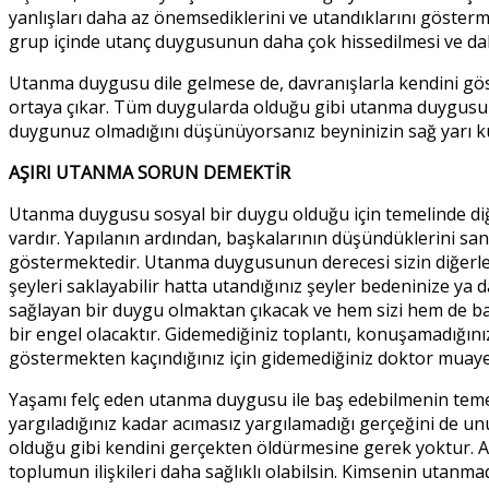
yanlışları daha az önemsediklerini ve utandıklarını gösterm
grup içinde utanç duygusunun daha çok hissedilmesi ve da
Utanma duygusu dile gelmese de, davranışlarla kendini göster
ortaya çıkar. Tüm duygularda olduğu gibi utanma duygusunu
duygunuz olmadığını düşünüyorsanız beyninizin sağ yarı kür
AŞIRI UTANMA SORUN DEMEKTİR
Utanma duygusu sosyal bir duygu olduğu için temelinde diğer
vardır. Yapılanın ardından, başkalarının düşündüklerini sand
göstermektedir. Utanma duygusunun derecesi sizin diğerler
şeyleri saklayabilir hatta utandığınız şeyler bedeninize ya 
sağlayan bir duygu olmaktan çıkacak ve hem sizi hem de baş
bir engel olacaktır. Gidemediğiniz toplantı, konuşamadığını
göstermekten kaçındığınız için gidemediğiniz doktor muayen
Yaşamı felç eden utanma duygusu ile baş edebilmenin temeli
yargıladığınız kadar acımasız yargılamadığı gerçeğini de
olduğu gibi kendini gerçekten öldürmesine gerek yoktur. A
toplumun ilişkileri daha sağlıklı olabilsin. Kimsenin utanma