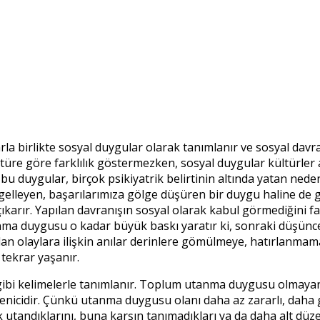
 birlikte sosyal duygular olarak tanımlanır ve sosyal davranı
üre göre farklılık göstermezken, sosyal duygular kültürler ara
 duygular, birçok psikiyatrik belirtinin altında yatan nede
ngelleyen, başarılarımıza gölge düşüren bir duygu haline de ge
arır. Yapılan davranışın sosyal olarak kabul görmediğini fa
ma duygusu o kadar büyük baskı yaratır ki, sonraki düşünce
lan olaylara ilişkin anılar derinlere gömülmeye, hatırlanmamay
tekrar yaşanır.
i kelimelerle tanımlanır. Toplum utanma duygusu olmayanlar
nicidir. Çünkü utanma duygusu olanı daha az zararlı, daha güv
k utandıklarını, buna karşın tanımadıkları ya da daha alt düz