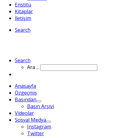
Enstitü
Kitaplar
İletişim
Search
Search
Ara ...
Anasayfa
Özgeçmiş
Basından
Basın Arşivi
Videolar
Sosyal Medya
Instagram
Twitter