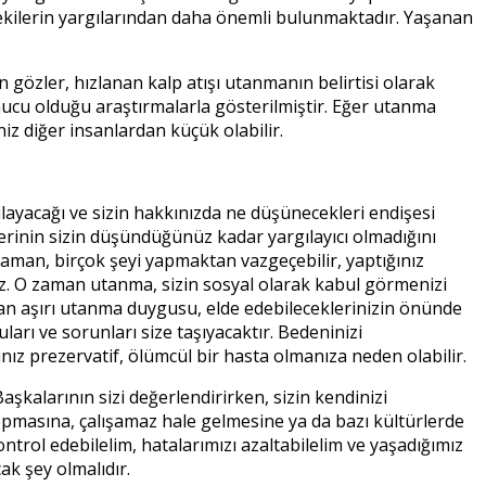
ötekilerin yargılarından daha önemli bulunmaktadır. Yaşanan
 gözler, hızlanan kalp atışı utanmanın belirtisi olarak
ucu olduğu araştırmalarla gösterilmiştir. Eğer utanma
z diğer insanlardan küçük olabilir.
ılayacağı ve sizin hakkınızda ne düşünecekleri endişesi
rlerinin sizin düşündüğünüz kadar yargılayıcı olmadığını
aman, birçok şeyi yapmaktan vazgeçebilir, yaptığınız
siniz. O zaman utanma, sizin sosyal olarak kabul görmenizi
man aşırı utanma duygusu, elde edebileceklerinizin önünde
arı ve sorunları size taşıyacaktır. Bedeninizi
ız prezervatif, ölümcül bir hasta olmanıza neden olabilir.
kalarının sizi değerlendirirken, sizin kendinizi
pmasına, çalışamaz hale gelmesine ya da bazı kültürlerde
rol edebilelim, hatalarımızı azaltabilelim ve yaşadığımız
ak şey olmalıdır.