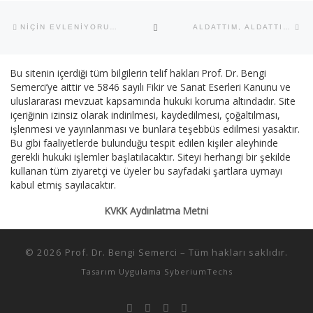
Yazı dolaşımı
Previous post
Ne
BACK TO POST LIST
NIÇIN EVLENIYORUZ?
ALDATTIM, ALDATTIN, ALDATTIK AMA ALDATILDIM
Bu sitenin içerdiği tüm bilgilerin telif hakları Prof. Dr. Bengi
Semerci’ye aittir ve 5846 sayılı Fikir ve Sanat Eserleri Kanunu ve
uluslararası mevzuat kapsamında hukuki koruma altındadır. Site
içeriğinin izinsiz olarak indirilmesi, kaydedilmesi, çoğaltılması,
işlenmesi ve yayınlanması ve bunlara teşebbüs edilmesi yasaktır.
Bu gibi faaliyetlerde bulunduğu tespit edilen kişiler aleyhinde
gerekli hukuki işlemler başlatılacaktır. Siteyi herhangi bir şekilde
kullanan tüm ziyaretçi ve üyeler bu sayfadaki şartlara uymayı
kabul etmiş sayılacaktır.
KVKK Aydınlatma Metni
© 2026
Prof. Dr. Bengi Semerci
–
Tüm hakları saklıdır.
Tasarım Uygulama
SyberiumTechs