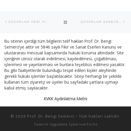
Yazı dolaşımı
Previous post
Ne
BACK TO POST LIST
ÇOCUKLAR YENİ YILDAN NE BEKLER?
ÇOCUKLAR SADECE “EVCİLİK” OYNAYABİLİR
Bu sitenin içerdiği tüm bilgilerin telif hakları Prof. Dr. Bengi
Semerci’ye aittir ve 5846 sayılı Fikir ve Sanat Eserleri Kanunu ve
uluslararası mevzuat kapsamında hukuki koruma altındadır. Site
içeriğinin izinsiz olarak indirilmesi, kaydedilmesi, çoğaltılması,
işlenmesi ve yayınlanması ve bunlara teşebbüs edilmesi yasaktır.
Bu gibi faaliyetlerde bulunduğu tespit edilen kişiler aleyhinde
gerekli hukuki işlemler başlatılacaktır. Siteyi herhangi bir şekilde
kullanan tüm ziyaretçi ve üyeler bu sayfadaki şartlara uymayı
kabul etmiş sayılacaktır.
KVKK Aydınlatma Metni
© 2026
Prof. Dr. Bengi Semerci
–
Tüm hakları saklıdır.
Tasarım Uygulama
SyberiumTechs