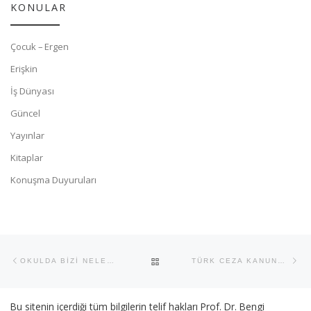
KONULAR
Çocuk – Ergen
Erişkin
İş Dünyası
Güncel
Yayınlar
Kitaplar
Konuşma Duyuruları
Yazı dolaşımı
Previous post
Ne
BACK TO POST LIST
OKULDA BİZİ NELER BEKLİYOR OLABİLİR?
TÜRK CEZA KANUNUNDA ÇOCUKLARA İLİŞKİN MADDELER VE ÇOCUKLAR
Bu sitenin içerdiği tüm bilgilerin telif hakları Prof. Dr. Bengi