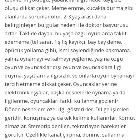
oluşu dikkat çeker. Meme emme, kucakta durma gibi
alanlarda sorunlar olur. 2-3 yaş arası daha
belirginleşen bulgular nedeni ile doktor başvurusu
artar. Taklide dayalı, bu yaşa özgü oyunlarda taklit
edememe (tel sarar, fış fış kayıkçı, bay bay deme,
öpücük yollama gibi), ismi söylendiğinde bakmama,
yalnız oynamayı ve kalmayı yeğleme, yaşına özgü
oyun ve oyuncaklar dışı oyun ve oyuncaklara ilgi
duyma, yaşıtlarına ilgisizlik ve onlarla oyun oynamayı
tercih etmeme dikkat çeker. Oyuncaklar yerine
elektronik eşyalar, başka nesnelerle oynama ya da
ilgilenme, oyuncakları farklı kullanma gözlenir.
Dönen nesnelere özel ilgi gösterirler. Dil gelişimleri
geridir, konuşmaz ya da tek kelime kullanırlar. Komut
almazlar. Stereotip denilen, tekrarlayan hareketler
görülür. Özellikle kanat çırpma, dönme, sallanma,