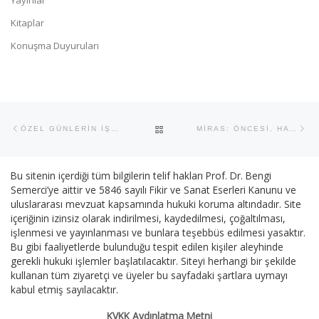
Kitaplar
Konuşma Duyuruları
Yazı dolaşımı
Previous post
Ne
BACK TO POST LIST
ÖZEL GÜNLERİN İŞLEVİ VARDIR
MİRAS: ÖNCESİ, HAYAL KIRIKLIKLARI VE SONRASI
Bu sitenin içerdiği tüm bilgilerin telif hakları Prof. Dr. Bengi
Semerci’ye aittir ve 5846 sayılı Fikir ve Sanat Eserleri Kanunu ve
uluslararası mevzuat kapsamında hukuki koruma altındadır. Site
içeriğinin izinsiz olarak indirilmesi, kaydedilmesi, çoğaltılması,
işlenmesi ve yayınlanması ve bunlara teşebbüs edilmesi yasaktır.
Bu gibi faaliyetlerde bulunduğu tespit edilen kişiler aleyhinde
gerekli hukuki işlemler başlatılacaktır. Siteyi herhangi bir şekilde
kullanan tüm ziyaretçi ve üyeler bu sayfadaki şartlara uymayı
kabul etmiş sayılacaktır.
KVKK Aydınlatma Metni