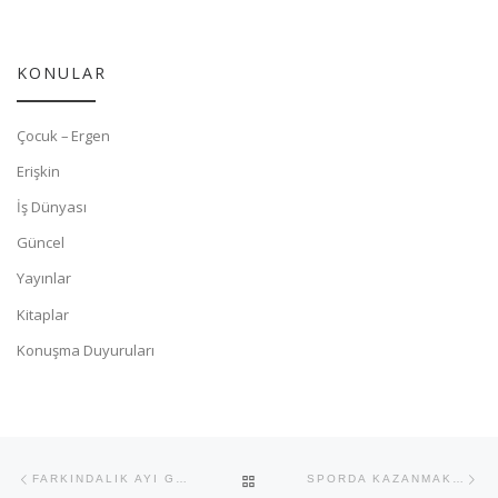
KONULAR
Çocuk – Ergen
Erişkin
İş Dünyası
Güncel
Yayınlar
Kitaplar
Konuşma Duyuruları
Yazı dolaşımı
Previous post
Ne
BACK TO POST LIST
FARKINDALIK AYI GELDİ: OTİZM
SPORDA KAZANMAK HER ŞEY Mİ?