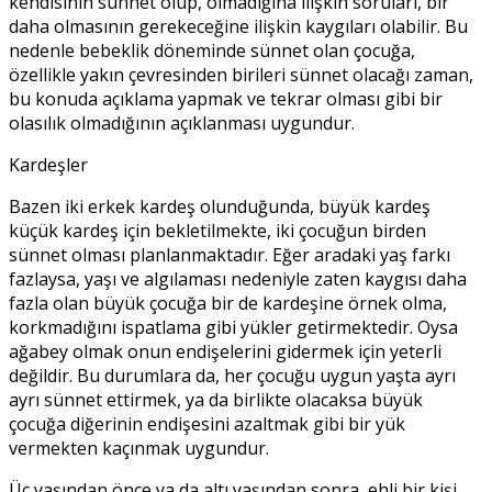
kendisinin sünnet olup, olmadığına ilişkin soruları, bir
daha olmasının gerekeceğine ilişkin kaygıları olabilir. Bu
nedenle bebeklik döneminde sünnet olan çocuğa,
özellikle yakın çevresinden birileri sünnet olacağı zaman,
bu konuda açıklama yapmak ve tekrar olması gibi bir
olasılık olmadığının açıklanması uygundur.
Kardeşler
Bazen iki erkek kardeş olunduğunda, büyük kardeş
küçük kardeş için bekletilmekte, iki çocuğun birden
sünnet olması planlanmaktadır. Eğer aradaki yaş farkı
fazlaysa, yaşı ve algılaması nedeniyle zaten kaygısı daha
fazla olan büyük çocuğa bir de kardeşine örnek olma,
korkmadığını ispatlama gibi yükler getirmektedir. Oysa
ağabey olmak onun endişelerini gidermek için yeterli
değildir. Bu durumlara da, her çocuğu uygun yaşta ayrı
ayrı sünnet ettirmek, ya da birlikte olacaksa büyük
çocuğa diğerinin endişesini azaltmak gibi bir yük
vermekten kaçınmak uygundur.
Üç yaşından önce ya da altı yaşından sonra, ehli bir kişi