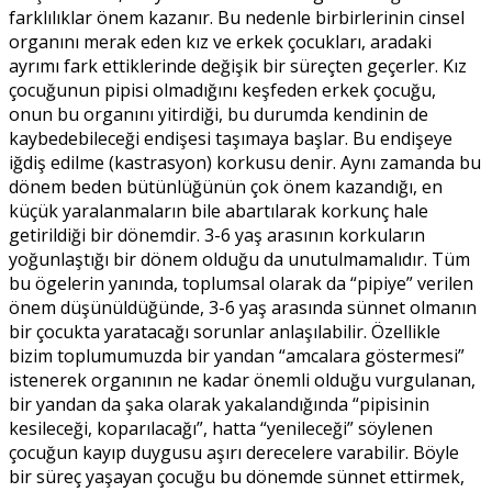
farklılıklar önem kazanır. Bu nedenle birbirlerinin cinsel
organını merak eden kız ve erkek çocukları, aradaki
ayrımı fark ettiklerinde değişik bir süreçten geçerler. Kız
çocuğunun pipisi olmadığını keşfeden erkek çocuğu,
onun bu organını yitirdiği, bu durumda kendinin de
kaybedebileceği endişesi taşımaya başlar. Bu endişeye
iğdiş edilme (kastrasyon) korkusu denir. Aynı zamanda bu
dönem beden bütünlüğünün çok önem kazandığı, en
küçük yaralanmaların bile abartılarak korkunç hale
getirildiği bir dönemdir. 3-6 yaş arasının korkuların
yoğunlaştığı bir dönem olduğu da unutulmamalıdır. Tüm
bu ögelerin yanında, toplumsal olarak da “pipiye” verilen
önem düşünüldüğünde, 3-6 yaş arasında sünnet olmanın
bir çocukta yaratacağı sorunlar anlaşılabilir. Özellikle
bizim toplumumuzda bir yandan “amcalara göstermesi”
istenerek organının ne kadar önemli olduğu vurgulanan,
bir yandan da şaka olarak yakalandığında “pipisinin
kesileceği, koparılacağı”, hatta “yenileceği” söylenen
çocuğun kayıp duygusu aşırı derecelere varabilir. Böyle
bir süreç yaşayan çocuğu bu dönemde sünnet ettirmek,