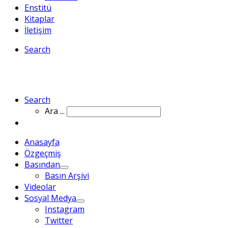
Enstitü
Kitaplar
İletişim
Search
Search
Ara ...
Anasayfa
Özgeçmiş
Basından
Basın Arşivi
Videolar
Sosyal Medya
Instagram
Twitter