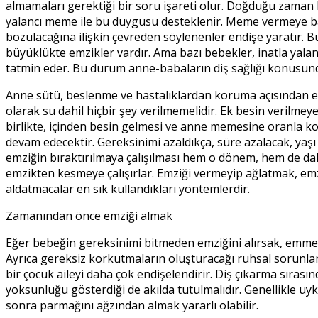
almamaları gerektiği bir soru işareti olur. Doğduğu zaman
yalancı meme ile bu duygusu desteklenir. Meme vermeye başl
bozulacağına ilişkin çevreden söylenenler endişe yaratır. B
büyüklükte emzikler vardır. Ama bazı bebekler, inatla yala
tatmin eder. Bu durum anne-babaların diş sağlığı konusundaki
Anne sütü, beslenme ve hastalıklardan koruma açısından en
olarak su dahil hiçbir şey verilmemelidir. Ek besin verilme
birlikte, içinden besin gelmesi ve anne memesine oranla k
devam edecektir. Gereksinimi azaldıkça, süre azalacak, ya
emziğin bıraktırılmaya çalışılması hem o dönem, hem de da
emzikten kesmeye çalışırlar. Emziği vermeyip ağlatmak, emz
aldatmacalar en sık kullandıkları yöntemlerdir.
Zamanından önce emziği almak
Eğer bebeğin gereksinimi bitmeden emziğini alırsak, emme
Ayrıca gereksiz korkutmaların oluşturacağı ruhsal sorunlar
bir çocuk aileyi daha çok endişelendirir. Diş çıkarma sıra
yoksunluğu gösterdiği de akılda tutulmalıdır. Genellikle u
sonra parmağını ağzından almak yararlı olabilir.