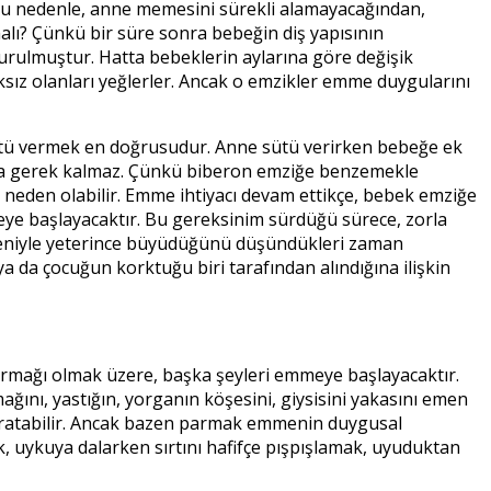
 Bu nedenle, anne memesini sürekli alamayacağından,
alı? Çünkü bir süre sonra bebeğin diş yapısının
turulmuştur. Hatta bebeklerin aylarına göre değişik
ksız olanları yeğlerler. Ancak o emzikler emme duygularını
sütü vermek en doğrusudur. Anne sütü verirken bebeğe ek
açlara gerek kalmaz. Çünkü biberon emziğe benzemekle
 neden olabilir. Emme ihtiyacı devam ettikçe, bebek emziğe
ye başlayacaktır. Bu gereksinim sürdüğü sürece, zorla
nedeniyle yeterince büyüdüğünü düşündükleri zaman
 da çocuğun korktuğu biri tarafından alındığına ilişkin
rmağı olmak üzere, başka şeyleri emmeye başlayacaktır.
ğını, yastığın, yorganın köşesini, giysisini yakasını emen
 yaratabilir. Ancak bazen parmak emmenin duygusal
, uykuya dalarken sırtını hafifçe pışpışlamak, uyuduktan