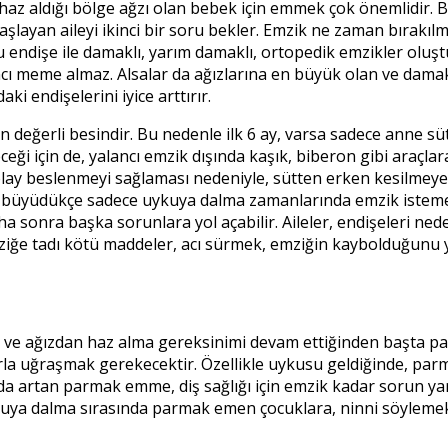
 haz aldığı bölge ağzı olan bebek için emmek çok önemlidir.
ayan aileyi ikinci bir soru bekler. Emzik ne zaman bırakılm
u endişe ile damaklı, yarım damaklı, ortopedik emzikler oluş
ncı meme almaz. Alsalar da ağızlarına en büyük olan ve dama
 endişelerini iyice arttırır.
 değerli besindir. Bu nedenle ilk 6 ay, varsa sadece anne 
yeceği için de, yalancı emzik dışında kaşık, biberon gibi ar
olay beslenmeyi sağlaması nedeniyle, sütten erken kesilmeye
şı büyüdükçe sadece uykuya dalma zamanlarında emzik isteme
ha sonra başka sorunlara yol açabilir. Aileler, endişeleri 
iğe tadı kötü maddeler, acı sürmek, emziğin kaybolduğunu ya
 ve ağızdan haz alma gereksinimi devam ettiğinden başta pa
la uğraşmak gerekecektir. Özellikle uykusu geldiğinde, parma
sında artan parmak emme, diş sağlığı için emzik kadar sorun
ykuya dalma sırasında parmak emen çocuklara, ninni söylemek